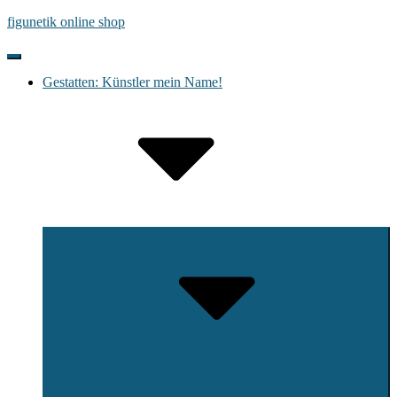
Skip
figunetik online shop
to
content
Site
Navigation
Site
Gestatten: Künstler mein Name!
Navigation
Submenu
Toggle