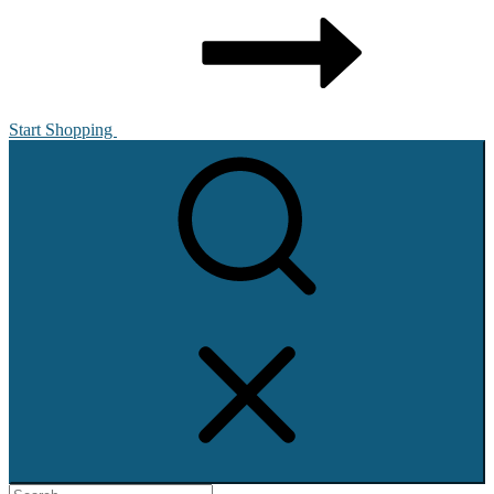
Start Shopping
Show
secondary
sidebar
Search