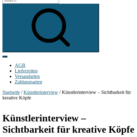
for:
Search
Show
secondary
Header
AGB
sidebar
Lieferzeiten
Widget
Versandarten
Wrapper
Zahlungsarten
Startseite
/
Künstlerinterview
/ Künstlerinterview – Sichtbarkeit für
kreative Köpfe
Künstlerinterview –
Sichtbarkeit für kreative Köpfe