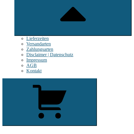
Lieferzeiten
Versandarten
Zahlungsarten
Disclaimer | Datenschutz
Impressum
AGB
Kontakt
View
0
shopping
cart